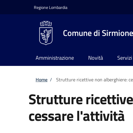
Salta al contenuto principale
Skip to footer content
Regione Lombardia
Comune di Sirmion
Amministrazione
Novità
Servizi
Briciole di pane
Home
/
Strutture ricettive non alberghiere: ces
Strutture ricettiv
cessare l'attività