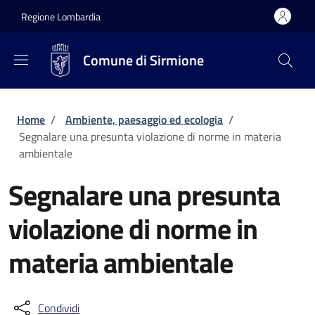
Salta al contenuto principale
Skip to footer content
Regione Lombardia
Comune di Sirmione
Briciole di pane
Home
/
Ambiente, paesaggio ed ecologia
/
Segnalare una presunta violazione di norme in materia
ambientale
Segnalare una presunta
violazione di norme in
materia ambientale
Condividi