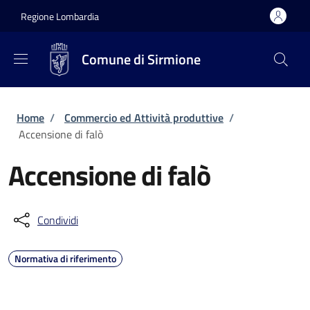
Salta al contenuto principale
Skip to footer content
Regione Lombardia
Comune di Sirmione
Briciole di pane
Home
/
Commercio ed Attività produttive
/
Accensione di falò
Accensione di falò
Condividi
Normativa di riferimento