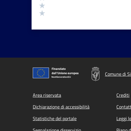
Valuta 2 stelle su 5
Valuta 1 stelle su 5
Comune di S
Footer menu
Area riservata
Crediti
Dichiarazione di accessibilità
Contatt
Statistiche del portale
Leggi l
Segnalazione disservizio
Piano d