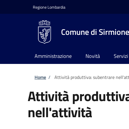
Salta al contenuto principale
Skip to footer content
Regione Lombardia
Comune di Sirmion
Amministrazione
Novità
Servizi
Briciole di pane
Home
/
Attività produttiva: subentrare nell'att
Attività produttiv
nell'attività