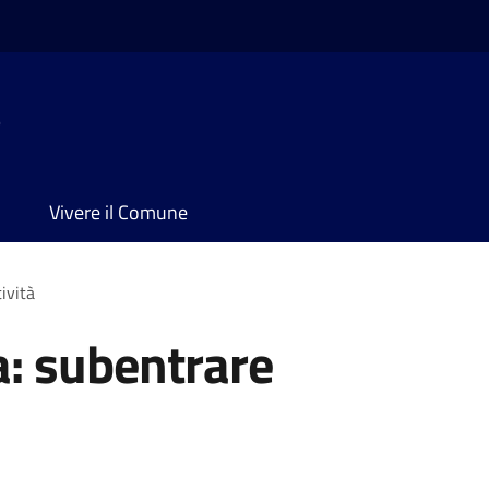
e
Vivere il Comune
ività
a: subentrare