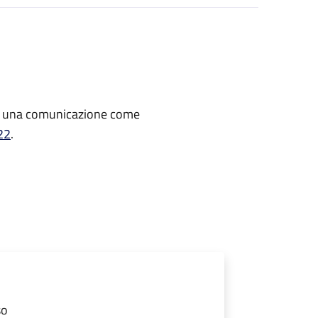
re una comunicazione
come
22
.
so