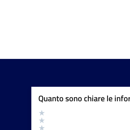
Quanto sono chiare le info
Valutazione
Valuta 5 stelle su 5
Valuta 4 stelle su 5
Valuta 3 stelle su 5