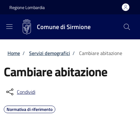
Salta al contenuto principale
Skip to footer content
Regione Lombardia
Comune di Sirmione
Briciole di pane
Home
/
Servizi demografici
/
Cambiare abitazione
Cambiare abitazione
Condividi
Normativa di riferimento