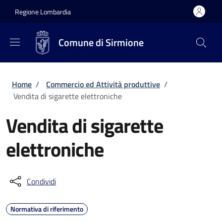
Salta al contenuto principale
Skip to footer content
Regione Lombardia
Comune di Sirmione
Briciole di pane
Home
/
Commercio ed Attività produttive
/
Vendita di sigarette elettroniche
Vendita di sigarette
elettroniche
Condividi
Normativa di riferimento