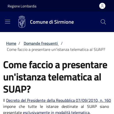
Salta al contenuto principale
Skip to footer content
Regione Lombardia
Comune di Sirmione
Briciole di pane
Home
/
Domande frequenti
/
Come faccio a presentare un'istanza telematica al SUAP?
Come faccio a presentare
un'istanza telematica al
SUAP?
Il
Decreto del Presidente della Repubblica 07/09/2010, n. 160
impone che tutte le istanze destinate al SUAP siano
presentate
esclusivamente in modalità telematica
.