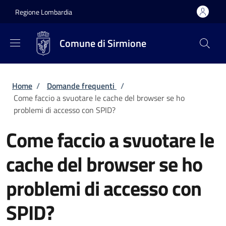
Salta al contenuto principale
Skip to footer content
Regione Lombardia
Comune di Sirmione
Briciole di pane
Home
/
Domande frequenti
/
Come faccio a svuotare le cache del browser se ho
problemi di accesso con SPID?
Come faccio a svuotare le
cache del browser se ho
problemi di accesso con
SPID?