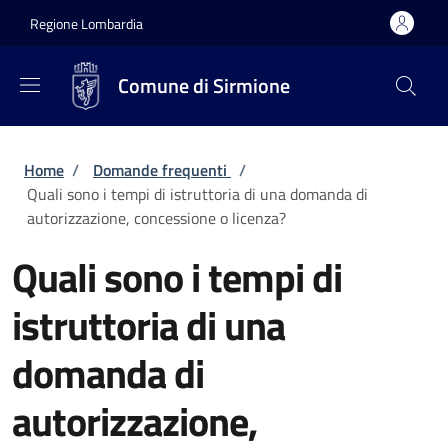
Salta al contenuto principale
Skip to footer content
Regione Lombardia
Comune di Sirmione
Briciole di pane
Home
/
Domande frequenti
/
Quali sono i tempi di istruttoria di una domanda di
autorizzazione, concessione o licenza?
Quali sono i tempi di
istruttoria di una
domanda di
autorizzazione,