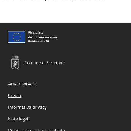
Comune di Sirmione
Footer menu
Area riservata
Crediti
Informativa privacy
Note legali
Dichiarazione di accessibilità