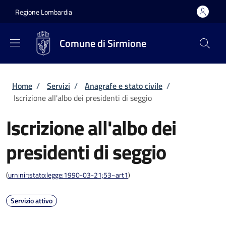
Salta al contenuto principale
Skip to footer content
Regione Lombardia
Comune di Sirmione
Briciole di pane
Home
/
Servizi
/
Anagrafe e stato civile
/
Iscrizione all'albo dei presidenti di seggio
Iscrizione all'albo dei
presidenti di seggio
(
urn:nir:stato:legge:1990-03-21;53~art1
)
Servizio attivo