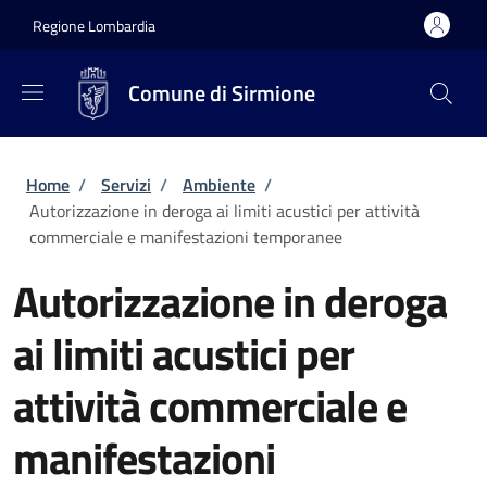
Salta al contenuto principale
Skip to footer content
Regione Lombardia
Comune di Sirmione
Briciole di pane
Home
/
Servizi
/
Ambiente
/
Autorizzazione in deroga ai limiti acustici per attività
commerciale e manifestazioni temporanee
Autorizzazione in deroga
ai limiti acustici per
attività commerciale e
manifestazioni