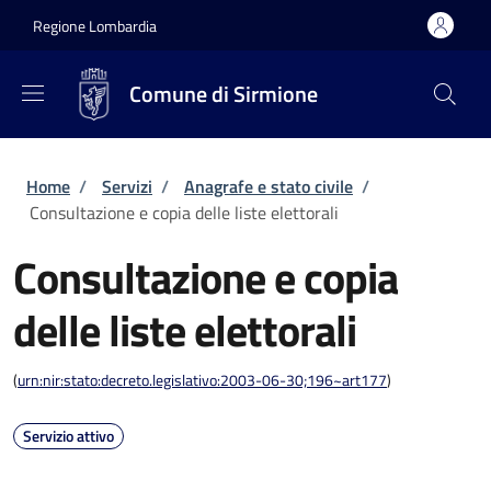
Salta al contenuto principale
Skip to footer content
Regione Lombardia
Comune di Sirmione
Briciole di pane
Home
/
Servizi
/
Anagrafe e stato civile
/
Consultazione e copia delle liste elettorali
Consultazione e copia
delle liste elettorali
(
urn:nir:stato:decreto.legislativo:2003-06-30;196~art177
)
Servizio attivo