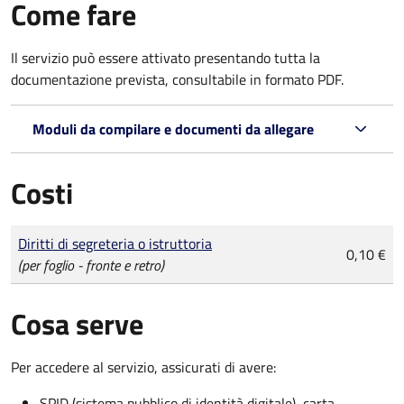
Come fare
Il servizio può essere attivato presentando tutta la
documentazione prevista, consultabile in formato PDF.
Moduli da compilare e documenti da allegare
Costi
Tipo di pagamento
Importo
Diritti di segreteria o istruttoria
0,10 €
(per foglio - fronte e retro)
Cosa serve
Per accedere al servizio, assicurati di avere:
SPID (sistema pubblico di identità digitale), carta