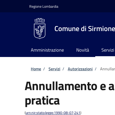
Salta al contenuto principale
Skip to footer content
Regione Lombardia
Comune di Sirmion
Amministrazione
Novità
Servizi
Briciole di pane
Home
/
Servizi
/
Autorizzazioni
/
Annullam
Annullamento e ar
pratica
(
urn:nir:stato:legge:1990-08-07;241
)