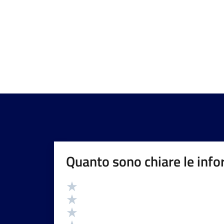
Quanto sono chiare le info
Valutazione
Valuta 5 stelle su 5
Valuta 4 stelle su 5
Valuta 3 stelle su 5