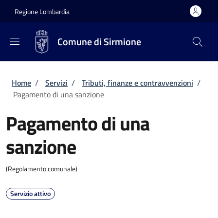
Salta al contenuto principale
Skip to footer content
Regione Lombardia
Comune di Sirmione
Briciole di pane
Home
/
Servizi
/
Tributi, finanze e contravvenzioni
/
Pagamento di una sanzione
Pagamento di una
sanzione
(Regolamento comunale)
Servizio attivo