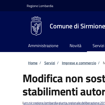
Salta al contenuto principale
Skip to footer content
Regione Lombardia
Comune di Sirmion
Amministrazione
Novità
Servizi
Briciole di pane
Home
/
Servizi
/
Imprese e commercio
/
M
Modifica non sost
stabilimenti auto
(
urn:nir:regione.lombardia;giunta.regionale:deliberazione