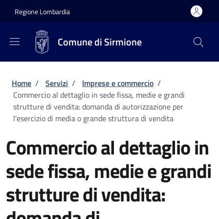
Salta al contenuto principale
Skip to footer content
Regione Lombardia
Comune di Sirmione
Briciole di pane
Home
/
Servizi
/
Imprese e commercio
/
Commercio al dettaglio in sede fissa, medie e grandi
strutture di vendita: domanda di autorizzazione per
l'esercizio di media o grande struttura di vendita
Commercio al dettaglio in
sede fissa, medie e grandi
strutture di vendita:
domanda di