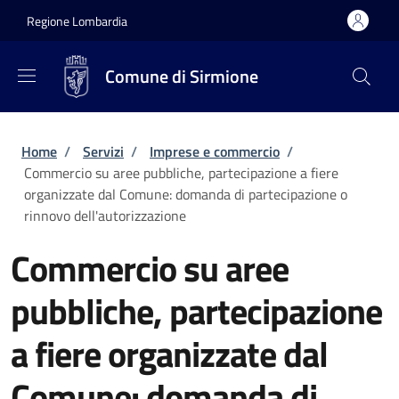
Salta al contenuto principale
Skip to footer content
Regione Lombardia
Comune di Sirmione
Briciole di pane
Home
/
Servizi
/
Imprese e commercio
/
Commercio su aree pubbliche, partecipazione a fiere
organizzate dal Comune: domanda di partecipazione o
rinnovo dell'autorizzazione
Commercio su aree
pubbliche, partecipazione
a fiere organizzate dal
Comune: domanda di