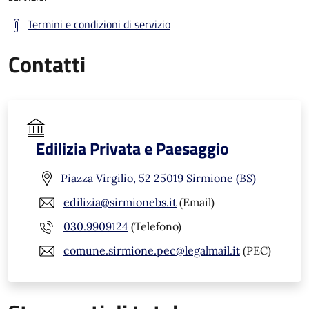
Termini e condizioni di servizio
Contatti
Edilizia Privata e Paesaggio
Piazza Virgilio, 52 25019 Sirmione (BS)
edilizia@sirmionebs.it
(Email)
030.9909124
(Telefono)
comune.sirmione.pec@legalmail.it
(PEC)