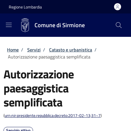
Salta al contenuto principale
Skip to footer content
Regione Lombardia
Comune di Sirmione
Briciole di pane
Home
/
Servizi
/
Catasto e urbanistica
/
Autorizzazione paesaggistica semplificata
Autorizzazione
paesaggistica
semplificata
(
urn:nir:presidente.repubblica:decreto:2017-02-13;31~7
)
Servizio attivo