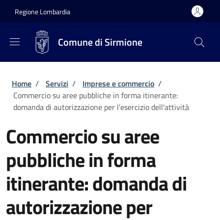
Salta al contenuto principale
Skip to footer content
Regione Lombardia
Comune di Sirmione
Briciole di pane
Home
/
Servizi
/
Imprese e commercio
/
Commercio su aree pubbliche in forma itinerante:
domanda di autorizzazione per l'esercizio dell'attività
Commercio su aree
pubbliche in forma
itinerante: domanda di
autorizzazione per