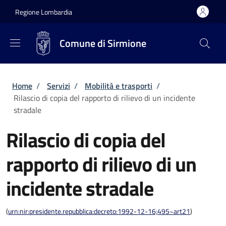
Salta al contenuto principale
Skip to footer content
Regione Lombardia
Comune di Sirmione
Briciole di pane
Home
/
Servizi
/
Mobilità e trasporti
/
Rilascio di copia del rapporto di rilievo di un incidente
stradale
Rilascio di copia del
rapporto di rilievo di un
incidente stradale
(
urn:nir:presidente.repubblica:decreto:1992-12-16;495~art21
)