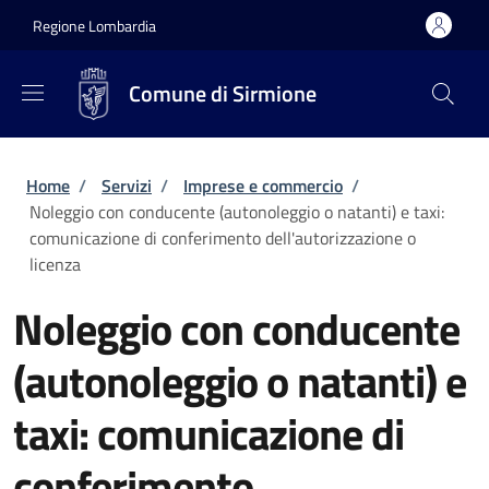
Salta al contenuto principale
Skip to footer content
Regione Lombardia
Comune di Sirmione
Briciole di pane
Home
/
Servizi
/
Imprese e commercio
/
Noleggio con conducente (autonoleggio o natanti) e taxi:
comunicazione di conferimento dell'autorizzazione o
licenza
Noleggio con conducente
(autonoleggio o natanti) e
taxi: comunicazione di
conferimento