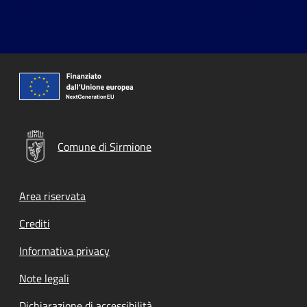
Comune di Sirmione
Footer menu
Area riservata
Crediti
Informativa privacy
Note legali
Dichiarazione di accessibilità