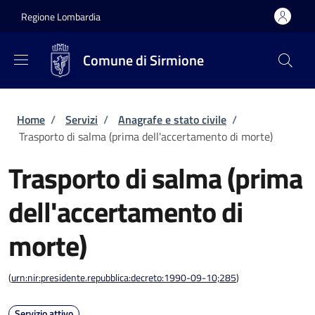
Salta al contenuto principale
Skip to footer content
Regione Lombardia
Comune di Sirmione
Briciole di pane
Home
/
Servizi
/
Anagrafe e stato civile
/
Trasporto di salma (prima dell'accertamento di morte)
Trasporto di salma (prima
dell'accertamento di
morte)
(
urn:nir:presidente.repubblica:decreto:1990-09-10;285
)
Servizio attivo