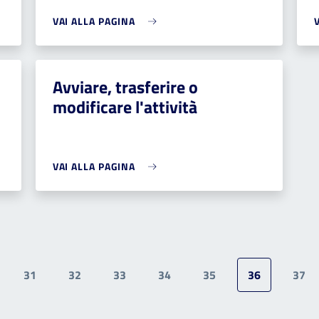
VAI ALLA PAGINA
Avviare, trasferire o
modificare l'attività
VAI ALLA PAGINA
31
32
33
34
35
36
37
gina
Pagina
Pagina
Pagina
Pagina
Pagina
Pagina attua
Pag