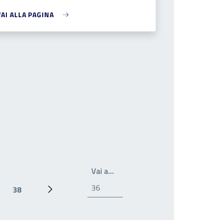
VAI ALLA PAGINA
Write the page number you wan
Vai a…
38
le
ina
Pagina
Prossima pagina