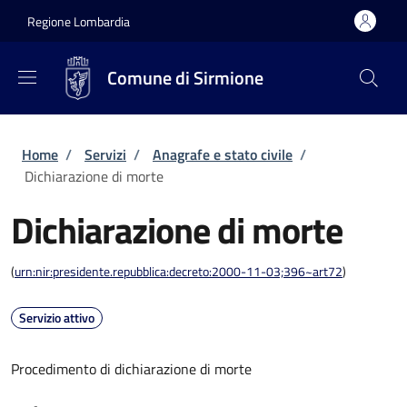
Salta al contenuto principale
Skip to footer content
Regione Lombardia
Comune di Sirmione
Briciole di pane
Home
/
Servizi
/
Anagrafe e stato civile
/
Dichiarazione di morte
Dichiarazione di morte
(
urn:nir:presidente.repubblica:decreto:2000-11-03;396~art72
)
Servizio attivo
Procedimento di dichiarazione di morte